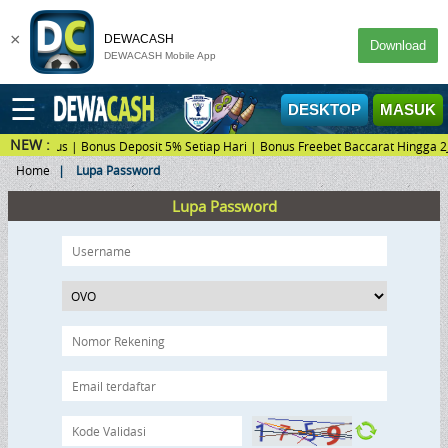
×
DEWACASH
Download
DEWACASH Mobile App
☰
DESKTOP
MASUK
NEW :
ang Terus | Bonus Deposit 5% Setiap Hari | Bonus Freebet Baccarat Hingg
DAFTAR
MASUK
Home
Lupa Password
Lupa Password
Beranda
Deposit
Games
PROMO
Sportbook
PROMO
E-Sport
PROMO