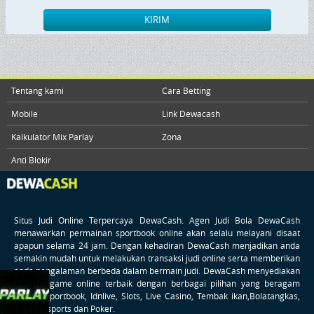
Live Casino
KIRIM
Poker
PROMO
Slots
Tentang kami
Cara Betting
PROMO
Mobile
Link Dewacash
IDN Live
Kalkulator Mix Parlay
Zona
Anti Blokir
Togel
PROMO
Elottery
Situs Judi Online Terpercaya
DewaCash
. Agen Judi Bola DewaCash
menawarkan permainan sportbook online akan selalu melayani disaat
apapun selama 24 jam. Dengan kehadiran DewaCash menjadikan anda
Tangkas
semakin mudah untuk melakukan transaksi judi online serta memberikan
anda pengalaman berbeda dalam bermain judi. DewaCash menyediakan
PROMO
taruhan game online terbaik dengan berbagai pilihan yang beragam
Tembak Ikan
seperti Sportbook, Idnlive, Slots, Live Casino, Tembak ikan,Bolatangkas,
Togel, E-sports dan Poker.