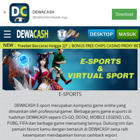
×
DEWACASH
Download
DEWACASH Mobile App
☰
DESKTOP
MASUK
NEW :
 | Bonus Freebet Baccarat Hingga 2JT | BONUS FREE CHIPS CASINO PROXY B
DAFTAR
MASUK
Beranda
Deposit
E-SPORTS
Games
PROMO
DEWACASH E-sport merupakan kompetisi game online yang
Sportbook
dimainkan oleh profesional gamer. Berbagai jenis game e-sports di
hadirkan DEWACASH seperti CS-GO, DOTA2, MOBILE LEGEND, LOL,
PROMO
PUBG, FIFA dan berbagai game menantang lainnya. Dukung tim dan
E-Sport
pemain favorit kamu dengan bertaruh di DEWACASH serta raih
kesempatan mendapatkan bonus cashback esport
PROMO