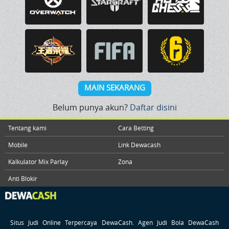
Arcade
Promosi
Referral
MAIN SEKARANG
VIP
Belum punya akun?
Daftar disini
Member
Lainnya
Tentang kami
Cara Betting
VERSI DESKTOP
Mobile
Link Dewacash
Kalkulator Mix Parlay
Zona
©
DEWACASH
Anti Blokir
Situs
Website
Bandar
Agen
Taruhan
Situs Judi Online Terpercaya
DewaCash
. Agen Judi Bola DewaCash